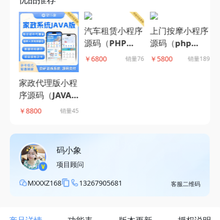
汽车租赁小程序
上门按摩小程序
源码（PHP
源码（php
版）,租车系
版），服务人员
￥6800
￥5800
￥
销量76
销量189
统，全流程管理
列表展示+按摩
下属门店及车辆
师就近派遣+订
程序
家政代理版小程
资源，提供信用
单跟踪主流框架
自营
序源码（JAVA
免押配置接口-
打造-码小象源
营模
版），支持城市
￥8800
238
销量45
码小象源码
码
单模
代理模式，多端
象
多模式设置-码
小象源码
码小象
项目顾问
MXXXZ168
13267905681
客服二维码